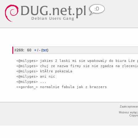
#269
:
60
+
/
-
(
txt
)
<@milyges> jakies 2 laski mi sie wpakowaĹy do biura Ĺźe p
<@milyges> chuj ze nazwa firmy sie nie zgadza na zleceniu
<@milyges> ktĂłre pokazaĹa

<@milyges> ani nic

<@milyges> ...

Zaakceptowan
Możesz wyłącz
Copyri