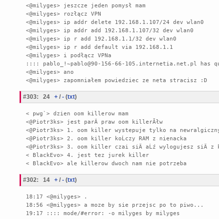
<@milyges> jeszcze jeden pomysł mam

<@milyges> rozłącz VPN

<@milyges> ip addr delete 192.168.1.107/24 dev wlan0

<@milyges> ip addr add 192.168.1.107/32 dev wlan0

<@milyges> ip r add 192.168.1.1/32 dev wlan0

<@milyges> ip r add default via 192.168.1.1

<@milyges> i podłącz VPNa

:::: pablo_!~pablo@90-156-66-105.internetia.net.pl has qu
<@milyges> ano

#303
:
24
+
/
-
(
txt
)
< pwg`> dzien oom killerow mam

<@Piotr3ks> jest parÄ praw oom killerĂłw

<@Piotr3ks> 1. oom killer wystepuje tylko na newralgiczny
<@Piotr3ks> 2. oom killer koĹczy RAM z nienacka

<@Piotr3ks> 3. oom killer czai siÄ aĹź wylogujesz siÄ z k
< BlackEvo> 4. jest tez jurek killer

#302
:
14
+
/
-
(
txt
)
18:17 <@milyges> .

18:56 <@milyges> a moze by sie przejsc po to piwo...

19:17 :::: mode/#error: -o milyges by milyges
