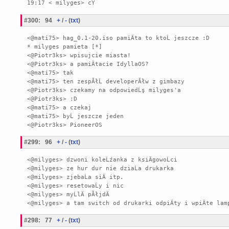
19:17 < milyges> cY
#300
:
94
+
/
-
(
txt
)
<@mati75> hag_0.1-20.iso pamiÄta to ktoĹ jeszcze :D

* milyges pamieta [*]

<@Piotr3ks> wpisujcie miasta!

<@Piotr3ks> a pamiÄtacie IdyllaOS?

<@mati75> tak

<@mati75> ten zespĂłĹ developerĂłw z gimbazy

<@Piotr3ks> czekamy na odpowiedĹş milyges'a

<@Piotr3ks> :D

<@mati75> a czekaj

<@mati75> byĹ jeszcze jeden

<@Piotr3ks> PioneerOS
#299
:
96
+
/
-
(
txt
)
<@milyges> dzwoni koleĹźanka z ksiÄgowoĹci

<@milyges> ze hur dur nie dziaĹa drukarka

<@milyges> zjebaĹa siÄ itp.

<@milyges> resetowaĹy i nic

<@milyges> myĹlÄ pĂłjdÄ

#298
:
77
+
/
-
(
txt
)