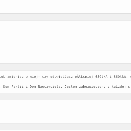
oĹ zmienisz w niej- czy odĹwieĹźasz pĂłĹşniej 650tkÄ i 360tkÄ, 
, Dom Partii i Dom Nauczyciela. Jestem zabezpieczony z kaĹźdej s