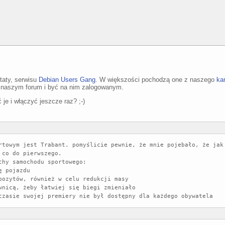
ytaty, serwisu
Debian Users Gang
. W większości pochodzą one z naszego
ka
a naszym forum i być na nim zalogowanym.
je i włączyć jeszcze raz? ;-)
rtowym jest Trabant. pomyślicie pewnie, że mnie pojebało, że jak 
hy samochodu sportowego:

 pojazdu

pozytów, również w celu redukcji masy

wnicą, żeby łatwiej się biegi zmieniało
