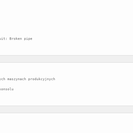
it: Broken pipe

ch maszynach produkcyjnych

onsolu
