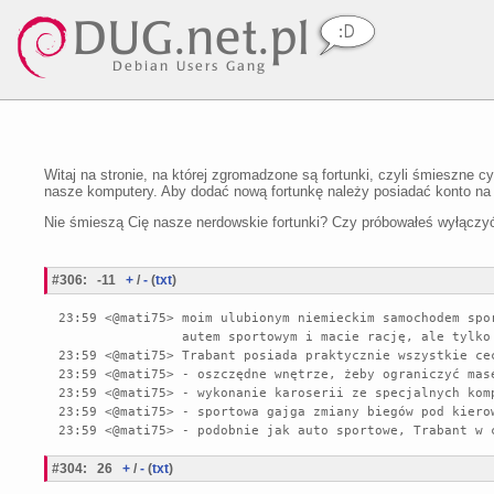
Witaj na stronie, na której zgromadzone są fortunki, czyli śmieszne c
nasze komputery. Aby dodać nową fortunkę należy posiadać konto n
Nie śmieszą Cię nasze nerdowskie fortunki? Czy próbowałeś wyłączyć 
#306
:
-11
+
/
-
(
txt
)
23:59 <@mati75> moim ulubionym niemieckim samochodem spo
                autem sportowym i macie rację, ale tylko co do pierwszego.

23:59 <@mati75> Trabant posiada praktycznie wszystkie cec
23:59 <@mati75> - oszczędne wnętrze, żeby ograniczyć masę
23:59 <@mati75> - wykonanie karoserii ze specjalnych kom
23:59 <@mati75> - sportowa gajga zmiany biegów pod kiero
#304
:
26
+
/
-
(
txt
)