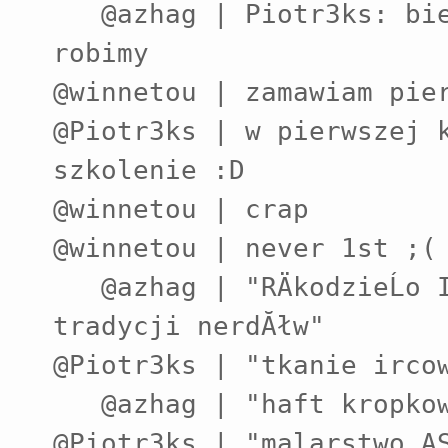
   @azhag | Piotr3ks: bierzemy dofinansowanie z unii i 
robimy

@winnetou | zamawiam pier
@Piotr3ks | w pierwszej k
szkolenie :D

@winnetou | crap

@winnetou | never 1st ;(

   @azhag | "RÄkodzieĹo IRC-owe. Warsztaty z kultury i 
tradycji nerdĂłw"

@Piotr3ks | "tkanie ircow
   @azhag | "haft kropkowy"

@Piotr3ks | "malarstwo A