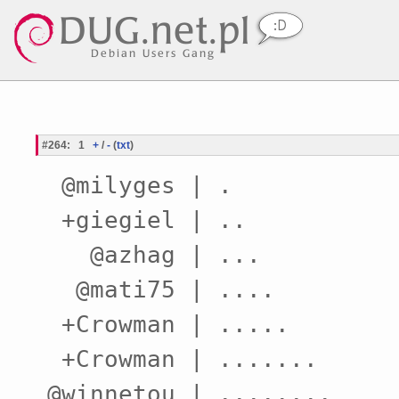
#264
:
1
+
/
-
(
txt
)
 @milyges | .  

 +giegiel | ..

   @azhag | ...

  @mati75 | ....

 +Crowman | .....

 +Crowman | .......

@winnetou | ........
