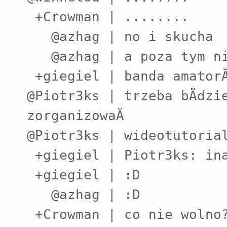
 +Crowman | ........

   @azhag | no i skucha

   @azhag | a poza tym nie wypada dwa razy szlaczkowaÄ

 +giegiel | banda amatorĂłw :P

@Piotr3ks | trzeba bÄdzie
zorganizowaÄ

@Piotr3ks | wideotutorial
 +giegiel | Piotr3ks: inaczej nie nauczysz

 +giegiel | :D

   @azhag | :D

 +Crowman | co nie wolno?!
