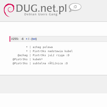
#255
:
-6
+
/
-
(
txt
)
        * | azhag polewa

        * | Piotr3ks nadstawia kubel

   @azhag | Piotr3ks juĹź rzyga :D

@Piotr3ks | kubek*
