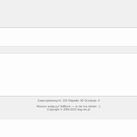
Zaakceptowanych: 224 Odpadło: 82 Oczekuje: 0
Możesz wyłączyć AdBlock — tu nie ma reklam ;-)
Copyright © 2004-2013 dug.net.pl